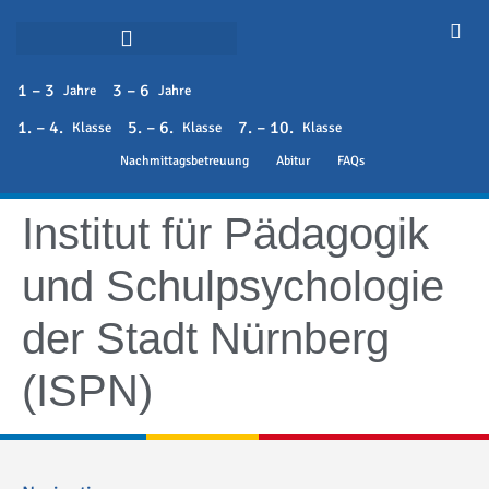
1 – 3
3 – 6
Jahre
Jahre
1. – 4.
5. – 6.
7. – 10.
Klasse
Klasse
Klasse
Nachmittagsbetreuung
Abitur
FAQs
Institut für Pädagogik
und Schulpsychologie
der Stadt Nürnberg
(ISPN)