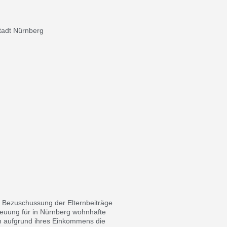
tadt Nürnberg
Freistaat Bayern
Bezuschussung der Elternbeiträge
treuung für in Nürnberg wohnhafte
n aufgrund ihres Einkommens die