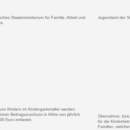
sches Staatsministerium für Familie, Arbeit und
Jugendamt der S
es
 von Kindern im Kindergartenalter werden
einen Beitragszuschuss in Höhe von jährlich
Übernahme, bzw. 
200 Euro entlastet.
für die Kinderbe
Familien, welche