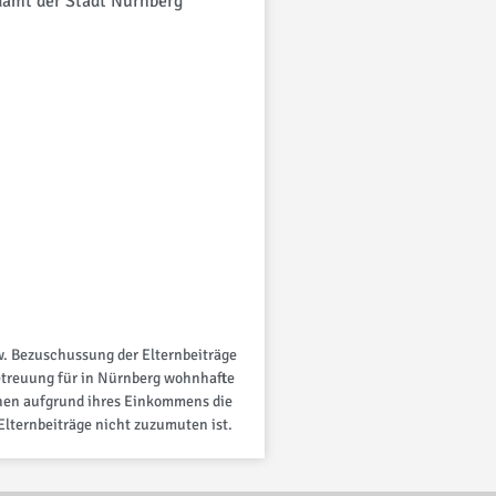
amt der Stadt Nürnberg
Freistaat
. Bezuschussung der Elternbeiträge
etreuung für in Nürnberg wohnhafte
hen aufgrund ihres Einkommens die
Elternbeiträge nicht zuzumuten ist.