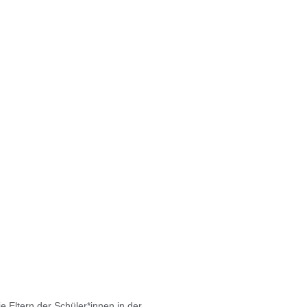
e
n
d
s
t
u
f
e
e Eltern der Schüler*innen in der