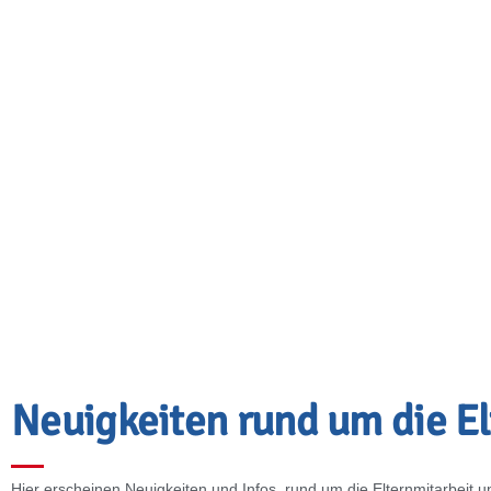
E
l
t
e
r
n
m
Neuigkeiten rund um die El
Hier erscheinen Neuigkeiten und Infos rund um die Elternmitarbeit un