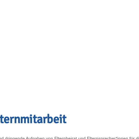
i
t
a
r
b
e
i
t
i
n
d
e
r
J
u
g
ternmitarbeit
d dringende Aufgaben von Elternbeirat und Elternsprecher*innen für di