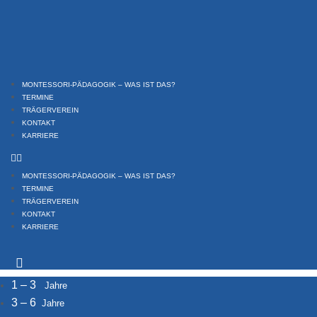
Zum
Inhalt
springen
MONTESSORI-PÄDAGOGIK – WAS IST DAS?
TERMINE
TRÄGERVEREIN
KONTAKT
KARRIERE
MONTESSORI-PÄDAGOGIK – WAS IST DAS?
TERMINE
TRÄGERVEREIN
KONTAKT
KARRIERE
1 – 3
Jahre
3 – 6
Jahre