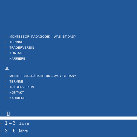
Zum
Inhalt
springen
MONTESSORI-PÄDAGOGIK – WAS IST DAS?
TERMINE
TRÄGERVEREIN
KONTAKT
KARRIERE
MONTESSORI-PÄDAGOGIK – WAS IST DAS?
TERMINE
TRÄGERVEREIN
KONTAKT
KARRIERE
1 – 3
Jahre
3 – 6
Jahre