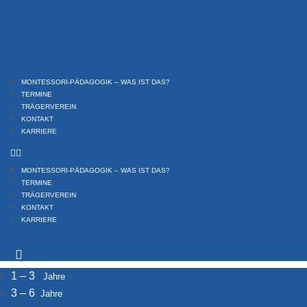
Zum
Inhalt
springen
MONTESSORI-PÄDAGOGIK – WAS IST DAS?
TERMINE
TRÄGERVEREIN
KONTAKT
KARRIERE
MONTESSORI-PÄDAGOGIK – WAS IST DAS?
TERMINE
TRÄGERVEREIN
KONTAKT
KARRIERE
1 – 3
Jahre
3 – 6
Jahre