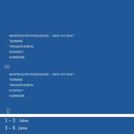
Zum
Inhalt
springen
MONTESSORI-PÄDAGOGIK – WAS IST DAS?
TERMINE
TRÄGERVEREIN
KONTAKT
KARRIERE
MONTESSORI-PÄDAGOGIK – WAS IST DAS?
TERMINE
TRÄGERVEREIN
KONTAKT
KARRIERE
1 – 3
Jahre
3 – 6
Jahre