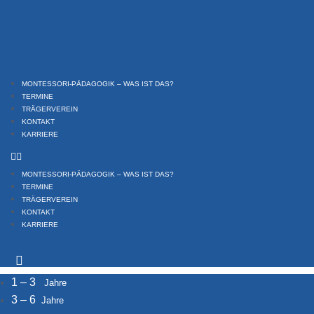
Zum
Inhalt
springen
MONTESSORI-PÄDAGOGIK – WAS IST DAS?
TERMINE
TRÄGERVEREIN
KONTAKT
KARRIERE
MONTESSORI-PÄDAGOGIK – WAS IST DAS?
TERMINE
TRÄGERVEREIN
KONTAKT
KARRIERE
1 – 3
Jahre
3 – 6
Jahre