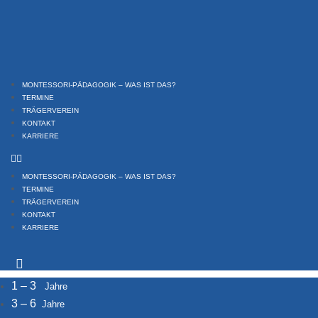
Zum
Inhalt
springen
MONTESSORI-PÄDAGOGIK – WAS IST DAS?
TERMINE
TRÄGERVEREIN
KONTAKT
KARRIERE
MONTESSORI-PÄDAGOGIK – WAS IST DAS?
TERMINE
TRÄGERVEREIN
KONTAKT
KARRIERE
1 – 3
Jahre
3 – 6
Jahre