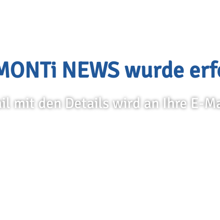
S
u
p
e
r
!
e MONTi NEWS wurde erfo
l mit den Details wird an Ihre E-M