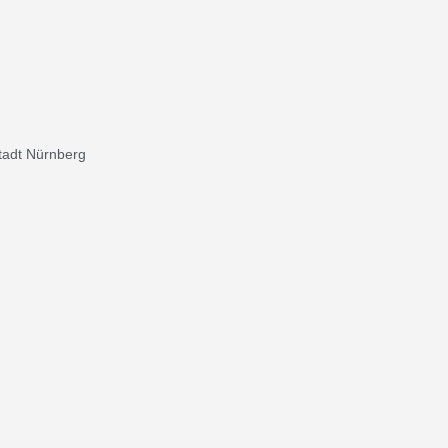
tadt Nürnberg
Freistaat Bayern