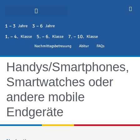
1 – 3
3 – 6
Jahre
Jahre
1. – 4.
5. – 6.
7. – 10.
Klasse
Klasse
Klasse
Nachmittagsbetreuung
Abitur
FAQs
Handys/Smartphones,
Smartwatches oder
andere mobile
Endgeräte